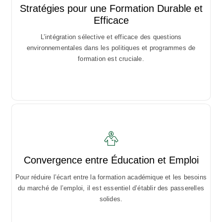
Stratégies pour une Formation Durable et
Efficace
Prioritize and discuss your team’s work in full context with
complete visibility and make changes for everyone.
L’intégration sélective et efficace des questions
environnementales dans les politiques et programmes de
formation est cruciale.
Convergence entre Éducation et Emploi
Improve team performance based on real-time, visual data
Pour réduire l’écart entre la formation académique et les besoins
that your team can put to use for best results.
du marché de l’emploi, il est essentiel d’établir des passerelles
solides.