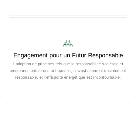
Engagement pour un Futur Responsable
Discuss and Prioritize your team’s work in full context with
complete visibility and make changes for everyone.
L’adoption de principes tels que la responsabilité sociétale et
environnementale des entreprises, l’investissement socialement
responsable, et l’efficacité énergétique est incontournable.