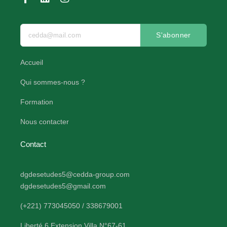
S'abonner
Accueil
Qui sommes-nous ?
Formation
Nous contacter
Contact
dgdesetudes5@cedda-group.com
dgdesetudes5@gmail.com
(+221) 773045050 / 338679001
Liberté 6 Extension Villa N°67-61