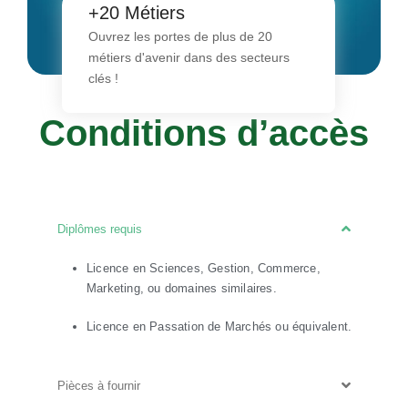
+20 Métiers
Maîtrisez l'art de diriger, innovez avec
qualité, et accédez à une carrière sans
Ouvrez les portes de plus de 20
limites !
métiers d'avenir dans des secteurs
clés !
Conditions d’accès
Diplômes requis
Licence en Sciences, Gestion, Commerce,
Marketing, ou domaines similaires.
Licence en Passation de Marchés ou équivalent.
Pièces à fournir